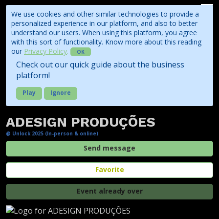
We use cookies and other similar technologies to provide a
personalized experience in our platform, and also to better
understand our users. When using this platform, you agree
with this sort of functionality. Know more about this reading
our
Privacy Policy
.
OK
Check out our quick guide about the business
platform!
Play
Ignore
ADESIGN PRODUÇÕES
@ Unlock 2025 (In-person & online)
Send message
Favorite
Event already over