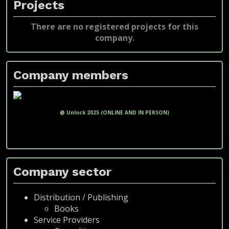
Projects
There are no registered projects for this
company.
Company members
xxxxxxxx xx xxxxx xxxxx (xxxxxxx x
xxxxxxxx xxxxxxxxx)
@ Unlock 2025 (ONLINE AND IN PERSON)
fakeemail@fakedomain.com
Phone: +551100000000
LinkedIn
Company sector
Distribution / Publishing
Books
Service Providers